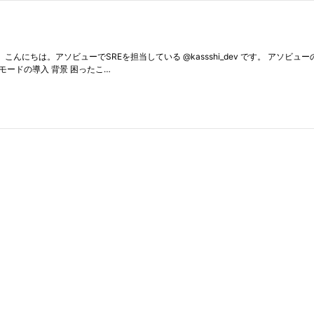
です。 こんにちは。アソビューでSREを担当している @kassshi_dev です。 アソ
h モードの導入 背景 困ったこ…