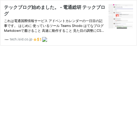
テックブログ始めました。 - 電通総研 テックブロ
グ
これは電通国際情報サービス アドベントカレンダーの一日目の記
事です。 はじめに 使っているツール Teams Shodo はてなブログ
Markdownで書けること 高速に動作すること 見た目の調整にCSS
やHTMLを使えること 記事を簡単にエクスポートできること まと
tech.isid.co.jp
め はじめに みなさんこんにちは、電通国際情報サービス（ISID）X
イノ…