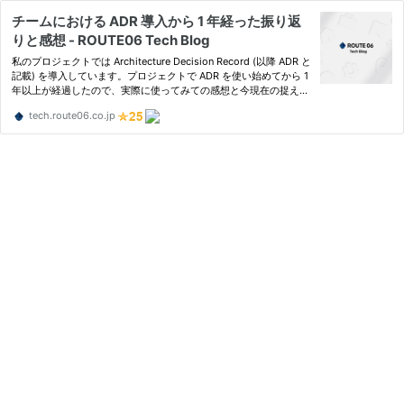
チームにおける ADR 導入から 1 年経った振り返
りと感想 - ROUTE06 Tech Blog
私のプロジェクトでは Architecture Decision Record (以降 ADR と
記載) を導入しています。プロジェクトで ADR を使い始めてから 1
年以上が経過したので、実際に使ってみての感想と今現在の捉え方
についてここに残します。 ADR とはなにかという説明や具体的な
tech.route06.co.jp
運用方法については検索したら十分に発見できると思うので、…