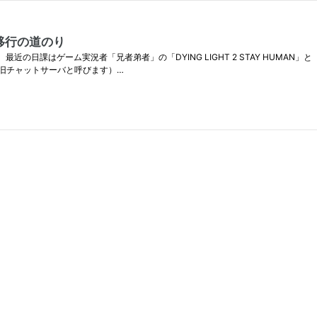
移行の道のり
。 最近の日課はゲーム実況者「兄者弟者」の「DYING LIGHT 2 STAY HUM
旧チャットサーバと呼びます）…