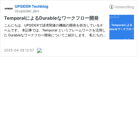
UPSIDER Techblog
id:upsider_dev
TemporalによるDurableなワークフロー開発
こんにちは、UPSIDERで請求関連の機能の開発を担当しているチ
ームです。 本記事では、Temporal というフレームワークを活用し
た Durableなワークフロー開発についてご紹介します。 私たちのチ
ームでは、UPSIDERのさまざまなサービスにまたがる請求関連を
スムーズかつ確実に処理するために、日々たくさんの課題に向き合
って…
2025-04-28 12:57