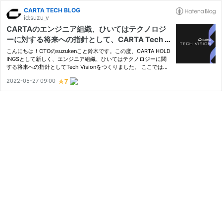
CARTA TECH BLOG
id:suzu_v
CARTAのエンジニア組織、ひいてはテクノロジ
ーに対する将来への指針として、CARTA Tech V
isionを作成しました
こんにちは！CTOのsuzukenこと鈴木です。この度、CARTA HOLD
INGSとして新しく、エンジニア組織、ひいてはテクノロジーに関
する将来への指針としてTech Visionをつくりました。 ここでは社
内に向けたメッセージもそのままに、どのように考えてこのTech V
2022-05-27 09:00
isionをつくったのか、というのを載せてみています。オープン社
内報的…