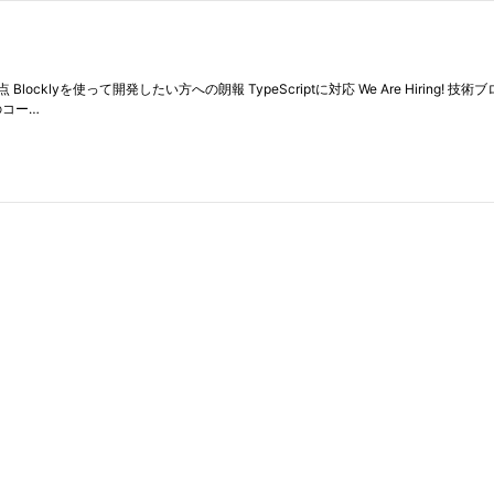
Blocklyを使って開発したい方への朗報 TypeScriptに対応 We Are Hiri
のコー…