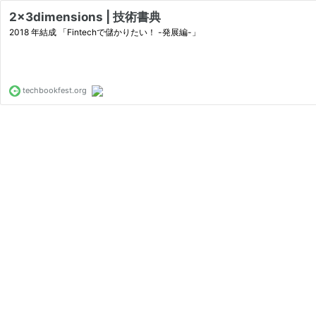
2x3dimensions | 技術書典
2018 年結成 「Fintechで儲かりたい！ -発展編-」
techbookfest.org