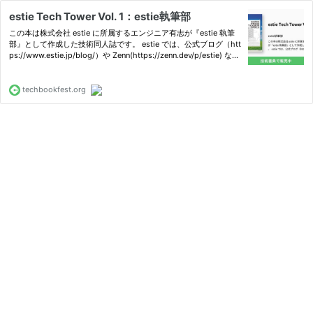
estie Tech Tower Vol. 1：estie執筆部
この本は株式会社 estie に所属するエンジニア有志が『estie 執筆
部』として作成した技術同人誌です。 estie では、公式ブログ（htt
ps://www.estie.jp/blog/）や Zenn(https://zenn.dev/p/estie) な
ど、社外への発信活動を積極的に行っております。その取り組みの
一環として、技術同人誌を作ることとなりました。本書はそ…
techbookfest.org