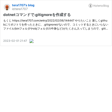
tera1707’s blog
id:tera1707
dotnetコマンドで.gitignoreを作成する
もくじ https://tera1707.com/entry/2022/02/06/144447 やりたいこと 新しくgithu
bにリポジトリを作ったときに、.gitignoreがないので、コミットするときにいらない
ファイル(binフォルダやobjフォルダの中身など)がたくさん入ってしまうので、gitig
noreを配置して不要なファイルがコミットの候補にあがらないようにしたい…
2023-02-01 21:47