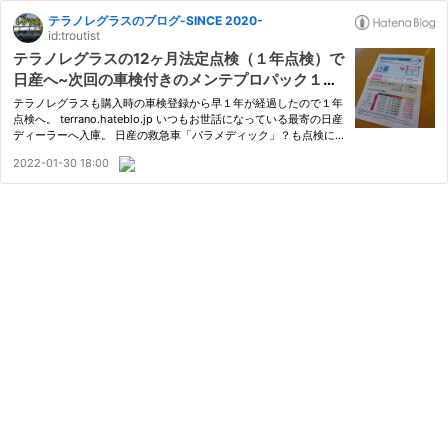
テラノレグラスのブログ-SINCE 2020-
id:troutist
テラノレグラスの12ヶ月法定点検（１年点検）で
日産へ~次回の車検付きのメンテプロパック１８
に加入~
テラノレグラスも購入時の車検登録から早１年が経過したので１年
点検へ。 terrano.hateblo.jp いつもお世話になっている最寄の日産
ディーラーへ入庫。 日産の救急車「パラメディック」？も点検に
来ていた。 丁寧な点検の結果、左フロントハブのオーバーホール
2022-01-30 18:00
がそろそろ必要らしく見積もりをいただく。もちろん、右も一緒…