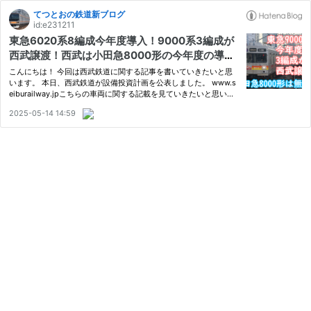
てつとおの鉄道新ブログ
id:e231211
東急6020系8編成今年度導入！9000系3編成が
西武譲渡！西武は小田急8000形の今年度の導入
は無しか？西武&東急設備投資計画2025公表
こんにちは！ 今回は西武鉄道に関する記事を書いていきたいと思
います。 本日、西武鉄道が設備投資計画を公表しました。 www.s
eiburailway.jpこちらの車両に関する記載を見ていきたいと思いま
す。 まず、今年度の導入車両は以下の車両たちになります。 西武4
2025-05-14 14:59
0000系 3編成24両（8編成×3編成） 東急9000系 3編成 山口線新
型…