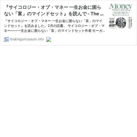
『サイコロジー・オブ・マネー 一生お金に困ら
ない「富」のマインドセット』を読んで - The Ki
ng's Museum
『サイコロジー・オブ・マネー 一生お金に困らない「富」のマイ
ンドセット』を読みました。2月の読書。 サイコロジー・オブ・マ
ネー――一生お金に困らない「富」のマインドセット作者:モーガ
ン・ハウセルダイヤモンド社Amazon お金に困らないために 最
thekingsmuseum.info
近、子供のスイミングスクールを待ってる時間に書店をぶらぶらす
ること…