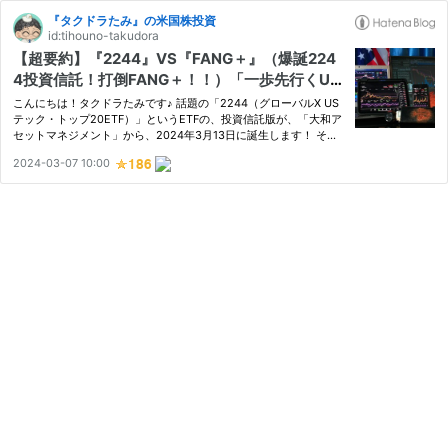
『タクドラたみ』の米国株投資
id:tihouno-takudora
【超要約】『2244』VS『FANG＋』（爆誕224
4投資信託！打倒FANG＋！！）「一歩先行くUS
テック・トップ20インデックス」
こんにちは！タクドラたみです♪ 話題の「2244（グローバルX US
テック・トップ20ETF）」というETFの、投資信託版が、「大和ア
セットマネジメント」から、2024年3月13日に誕生します！ その
名は『一歩先行くUSテック・トップ20インデックス』です！！ ち
2024-03-07 10:00
なみに「2244」とは「グローバルX US テック・トップ20ETF」の
証券コ…