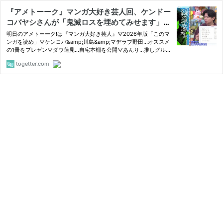
『アメトーーク』マンガ大好き芸人回、ケンドー
コバヤシさんが「鬼滅ロスを埋めてみせます」と
豪語し紹介したのはまさかのあの作品だった
明日のアメトーーク!は『マンガ大好き芸人』▽2026年版「このマ
ンガを読め」▽ケンコバ&amp;川島&amp;マヂラブ野田…オススメ
の1冊をプレゼン▽ダウ蓮見…自宅本棚を公開▽あんり…推しグルメ
漫画▽千鳥ノブとジュリエット #アメトーーク #アメトーク 4月30
togetter.com
日の『アメトーーク』は「マンガ大好き芸人」回