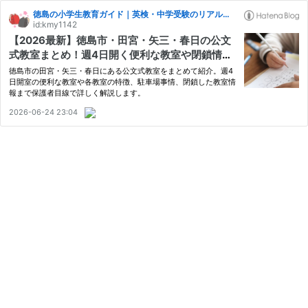
徳島の小学生教育ガイド｜英検・中学受験のリアル記録
id:kmy1142
【2026最新】徳島市・田宮・矢三・春日の公文
式教室まとめ！週4日開く便利な教室や閉鎖情報
も紹介
徳島市の田宮・矢三・春日にある公文式教室をまとめて紹介。週4
日開室の便利な教室や各教室の特徴、駐車場事情、閉鎖した教室情
報まで保護者目線で詳しく解説します。
2026-06-24 23:04