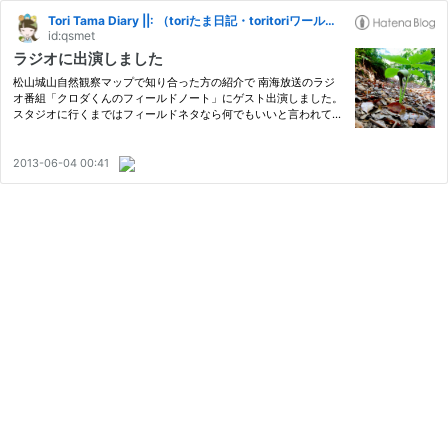
Tori Tama Diary ||: （toriたま日記・toritoriワールド 2004）
id:qsmet
ラジオに出演しました
松山城山自然観察マップで知り合った方の紹介で 南海放送のラジ
オ番組「クロダくんのフィールドノート」にゲスト出演しました。
スタジオに行くまではフィールドネタなら何でもいいと言われてお
り、 特に打ち合わせはしていなかったので、不安は募るばかり。
しかも生放送というプレッシャーが…。 変なことを言ってお茶の…
2013-06-04 00:41