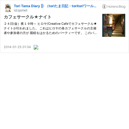
Tori Tama Diary ||: （toriたま日記・toritoriワールド 2004）
id:qsmet
カフェサークル★ナイト
２４日(金）夜１９時～ ヒロヤ/Creative Cafeでカフェサークル★
ナイトが行われました。 これはヒロヤの各カフェサークルの主催
者や参加者の方が 親睦をはかるためのパーティーです。 このパー
ティーのために １月中、時間をかけていろんな小道具を作成しま
した。 （左からドリンクメニュー、賞品の一部、ゲームで使うカ
ー…
2014-01-25 01:34