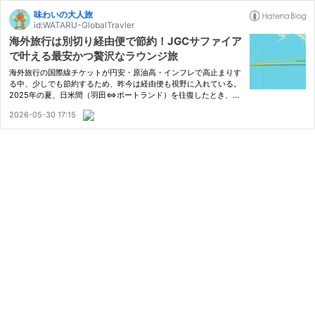
味わいの大人旅
id:WATARU-GlobalTravler
海外旅行は別切り経由便で節約！JGCサファイア
で叶える最安かつ贅沢なラウンジ旅
海外旅行の国際線チケットが円安・原油高・インフレで高止まりす
る中、少しでも節約するため、昨今は経由便も視野に入れている。
2025年の夏、日米間（羽田⇔ポートランド）を往復したとき、ア
メリカン航空（AA）のロサンゼルス経由便で14万円で購入した。
2026-05-30 17:15
これは直行便や他の２つの経由便より10万円は安い。 ロサンゼル
ス経…