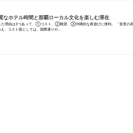
質なホテル時間と那覇ローカル文化を楽しむ滞在
した理由は3つあって、①コスト、②眺望、③沖縄的な夜遊びに便利。 「首里の
ゆえ、コスト面としては、国際通りや…