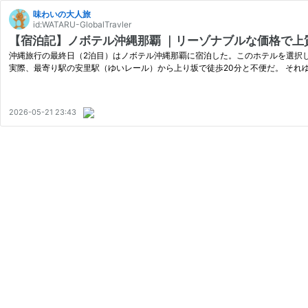
味わいの大人旅
id:WATARU-GlobalTravler
【宿泊記】ノボテル沖縄那覇 ｜リーゾナブルな価格で上
沖縄旅行の最終日（2泊目）はノボテル沖縄那覇に宿泊した。このホテルを選択
実際、最寄り駅の安里駅（ゆいレール）から上り坂で徒歩20分と不便だ。 それ
2026-05-21 23:43