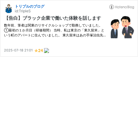
トリプルのブログ
id:TripleS
【告白】ブラック企業で働いた体験を話します
数年前、筆者は関東のリサイクルショップで勤務していました。
①最初の１か月目（研修期間） 当時、私は東京の「東久留米」と
いう町のアパートに住んでいました。 東久留米はあの手塚治虫先
生が晩年を過ごした町として知られていて、駅前にはブラックジャ
ックとピノコの銅像も立っています。 最初の１か月間は、東久留
米の…
2025-07-18 21:01