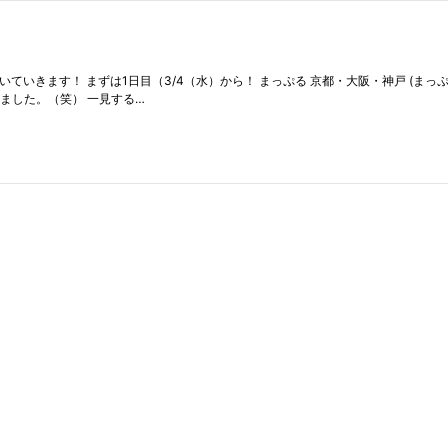
ていきます！ まずは1日目（3/4（水）から！ まっぷる 京都・大阪・神戸 (まっぷるマ
ました。（笑） 一見する…