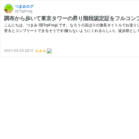
つまみログ
id:TrpFrog
調布から歩いて東京タワーの昇り階段認定証をフルコンプ
こんにちは、つまみ (@TrpFrog) です。なろう小説ばりの激長タイトルで
登るとコンプリートできるそうです(被らないようにくれるらしい)。徒歩部とし
2021-03-25 20:11