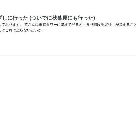
しに行った (ついでに秋葉原にも行った)
お送りしております。 皆さんは東京タワーに階段で登ると「昇り階段認定証」が貰えるこ
てはこれは上らないといか…