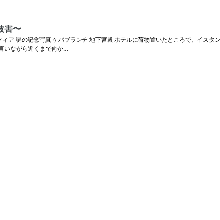
被害〜
意 アヤソフィア 謎の記念写真 ケバブランチ 地下宮殿 ホテルに荷物置いたところで、イ
言いながら近くまで向か…