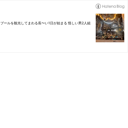
スタンブールを観光してまわる長〜い1日が始まる 怪しい男2人組