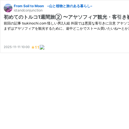
From Soil to Moon –山と植物と旅のある暮らし–
id:andconjunction
初めてのトルコ1週間旅② 〜アヤソフィア観光・客引き
前回の記事 tsukinochi.com 怪しい男2人組 外国では悪質な客引きに注
まずはアヤソフィアを観光するために、途中どこかでストール買いたいね〜とか
2025-11-11 10:00