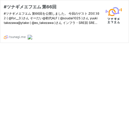
#ツナギメエフエム 第66回
#ツナギメエフエム 第66回を公開しました。 今回のゲスト ℤ𝕆𝔼𝟛𝟘
𝟚 ( @for__3 )さん そーだい@初代ALF ( @soudai1025 )さん yuuki
takezawa@ytake ( @ex_takezawa )さん インフラ・SRE回 SRE…
tsunagi.me