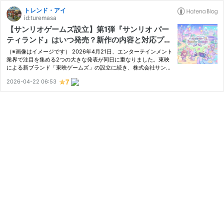
トレンド・アイ
id:turemasa
【サンリオゲームズ設立】第1弾『サンリオ パー
ティランド』はいつ発売？新作の内容と対応プラ
ットフォームについて
（※画像はイメージです） 2026年4月21日、エンターテインメント
業界で注目を集める2つの大きな発表が同日に重なりました。東映
による新ブランド「東映ゲームズ」の設立に続き、株式会社サンリ
オが初の自社パブリッシングによる新ゲームブランド「Sanrio Ga
2026-04-22 06:53
mes（サンリオゲームズ）」の立ち上げを発表したのです。 長
年、他…