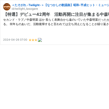
＜たそがれ -Twilight-＞【なつかしの歌謡曲】昭和-平成ヒット・ミュー
id:twilight_tasogare
【特選】デビュー42周年 活動再開に注目が集まる中森
セカンド・ラブ／中森明菜 ほか 長らく表舞台から遠のいていた中森明菜だったが
る。 何年ものあいだ、活動復帰すると言われては立ち消えになることが繰り返
2024-04-26 07:00