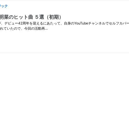
ジック
明菜のヒット曲 ５選（初期）
、デビュー42周年を迎えるにあたって、自身のYouTubeチャンネルでセルフカ
されていたので、今回の活動再…