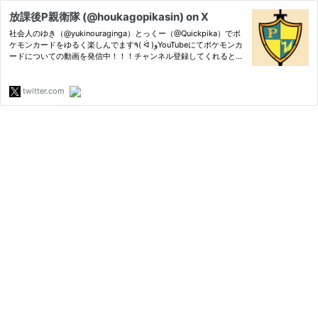
放課後P親衛隊 (@houkagopikasin) on X
社会人のゆき（@yukinouraginga）とっくー（@Quickpika）でポ
ケモンカードをゆるく楽しんでます٩( ᐛ )وYouTubeにてポケモンカ
ードについての動画を発信中！！！チャンネル登録してくれるとそ
れはとっても嬉しいなって！note→ https://t.co/YR7HmB0hkE
twitter.com