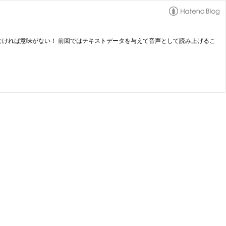
ん。完成させなければ意味がない！ 前回ではテキストデータを与えて音声として読み上げるこ