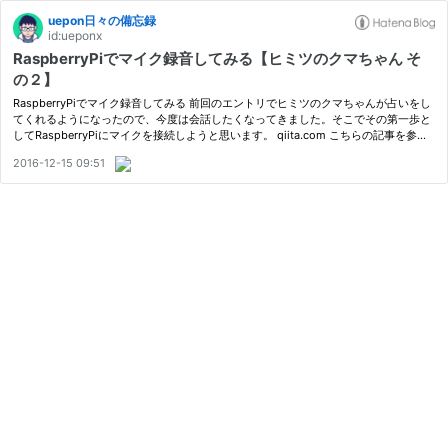
uepon日々の備忘録
id:ueponx
RaspberryPiでマイク録音してみる【ヒミツのクマちゃん そ
の２】
RaspberryPiでマイク録音してみる 前回のエントリでヒミツのクマちゃんが占いをし
てくれるようになったので、今度は会話したくなってきました。そこでその第一歩と
してRaspberryPiにマイクを接続しようと思います。 qiita.com こちらの記事を参考
にしています。 以下のマイクが実績があるとのことだったので購入することに…
2016-12-15 09:51