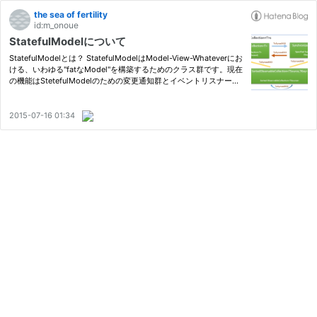
the sea of fertility
id:m_onoue
StatefulModelについて
StatefulModelとは？ StatefulModelはModel-View-Whateverにお
ける、いわゆる"fatなModel"を構築するためのクラス群です。現在
の機能はStetefulModelのための変更通知群とイベントリスナー系
がメインになります。a href="https://github.com/ugaya40/State
fulModel" data-mce-href="https://github.com/ugaya40/Stateful
Mo…
2015-07-16 01:34