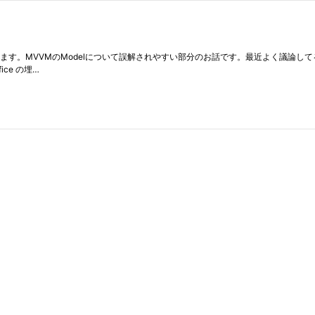
。MVVMのModelについて誤解されやすい部分のお話です。最近よく議論してるa
ice の埋…