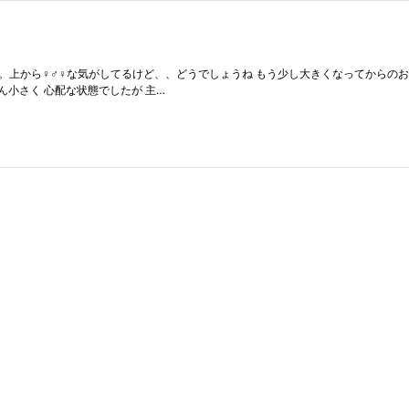
まだなんとも。上から♀♂♀な気がしてるけど、、どうでしょうね もう少し大きくなってか
ん小さく 心配な状態でしたが 主…