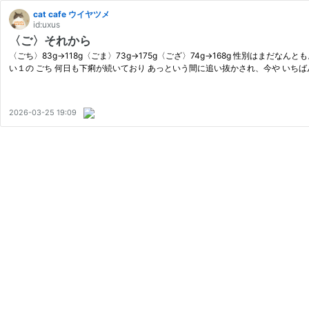
cat cafe ウイヤツメ
id:uxus
〈ご〉それから
〈ごち〉83g→118g〈ごま〉73g→175g〈ござ〉74g→168g 性別は
い１の ごち 何日も下痢が続いており あっという間に追い抜かされ、今や いちば
2026-03-25 19:09