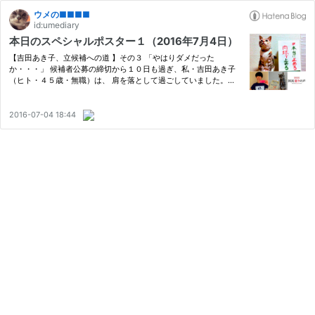
ウメの■■■■
id:umediary
本日のスペシャルポスター１（2016年7月4日）
【吉田あき子、立候補への道 】その３ 「やはりダメだった
か・・・」 候補者公募の締切から１０日も過ぎ、私・吉田あき子
（ヒト・４５歳・無職）は、 肩を落として過ごしていました。
「家族に内緒にしておいてよかった・・・」と自分に言い聞かせ始
めた頃、 突然、自宅の固定電話が鳴りました。 「＃国民怒りの声
代表 #…
2016-07-04 18:44