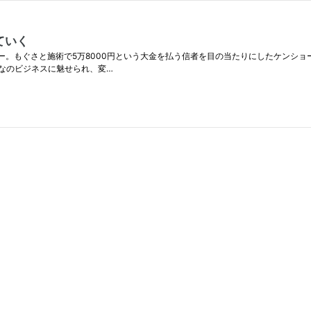
ていく
ー。もぐさと施術で5万8000円という大金を払う信者を目の当たりにしたケンショ
なのビジネスに魅せられ、変…