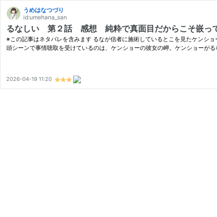
うめはなつづり
id:umehana_san
るなしい 第２話 感想 純粋で真面目だからこそ嵌っ
※この記事はネタバレを含みます るなが信者に施術しているとこを見たケンショ
頭シーンで事情聴取を受けているのは、ケンショーの彼女の岬。ケンショーがる
2026-04-19 11:20