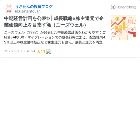
うさたんの投資ブログ
id:usatantoushi
中期経営計画を公表✨ | 成長戦略×株主還元で企
業価値向上を目指す🚀（ニーズウェル）
ニーズウェル（3992）が発表した中期経営計画をわかりやすくご
紹介♪AIやDX・マイグレーションでの成長戦略に加え、配当性向4
5％以上や株主優待新設など株主還元も強化。成長と還元を両立す
る姿勢を解説♪
2025-08-23 07:53