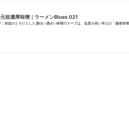
濃厚味噌｜ラーメンBlues 021
プ」前提のとろりとした濃ゆい濃ゆい味噌のスープは、塩度が高い辛口の「越後味