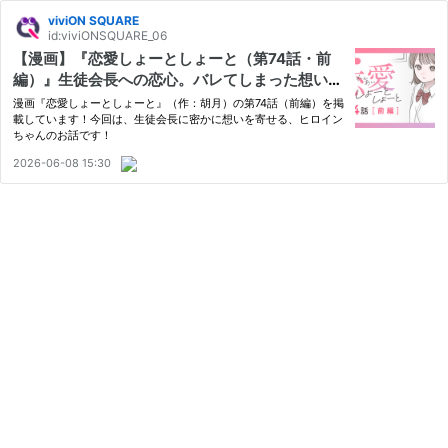
viviON SQUARE
id:viviONSQUARE_06
【漫画】『恋愛しょーとしょーと（第74話・前
編）』生徒会長への恋心。バレてしまった想いの
行方（作：胡月）
漫画『恋愛しょーとしょーと』（作：胡月）の第74話（前編）を掲
載しています！今回は、生徒会長に密かに想いを寄せる、ヒロイン
ちゃんのお話です！
2026-06-08 15:30