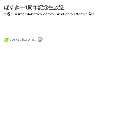
ぼすきー1周年記念生放送
✨🌎✨ A interplanetary communication platform ✨🚀✨
voskey.icalo.net