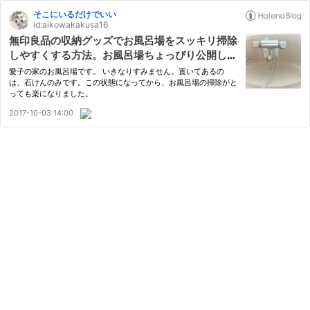
そこにいるだけでいい
id:aikowakakusa16
無印良品の収納グッズでお風呂場をスッキリ掃除
しやすくする方法。お風呂場ちょっぴり公開しま
す。
愛子の家のお風呂場です。 いきなりすみません。置いてあるの
は、石けんのみです。この状態になってから、お風呂場の掃除がと
っても楽になりました。
2017-10-03 14:00