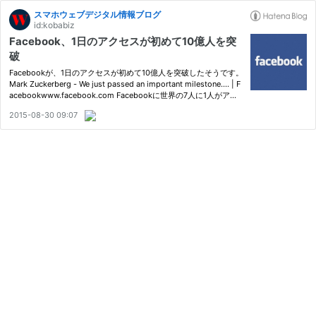
スマホウェブデジタル情報ブログ
id:kobabiz
Facebook、1日のアクセスが初めて10億人を突
破
Facebookが、1日のアクセスが初めて10億人を突破したそうです。
Mark Zuckerberg - We just passed an important milestone.... | F
acebookwww.facebook.com Facebookに世界の7人に1人がアク
セスしたことに 世界の７人に１人がアクセスしたことになります
2015-08-30 09:07
ね。 すごいです。 今後さらに増えていくということになると、さ
ら…