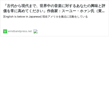
「古代から現代まで、世界中の音楽に対するあなたの興味と評
価を常に高めてください」作曲家：スーユー・ホァン氏（黄思
瑜：Ssu-Yu Huang）インタビュー - 吹奏楽・管楽器・打楽
[English is below in Japanese] 現在アメリカを拠点に活動をしている
器・クラシック音楽のWebメディア Wind Band Press
windbandpress.net