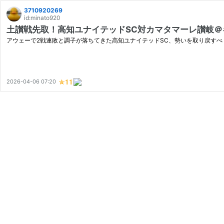
3710920269
id:minato920
土讃戦先取！高知ユナイテッドSC対カマタマーレ讃岐＠ギケン
アウェーで2戦連敗と調子が落ちてきた高知ユナイテッドSC、勢いを取り戻す
2026-04-06 07:20