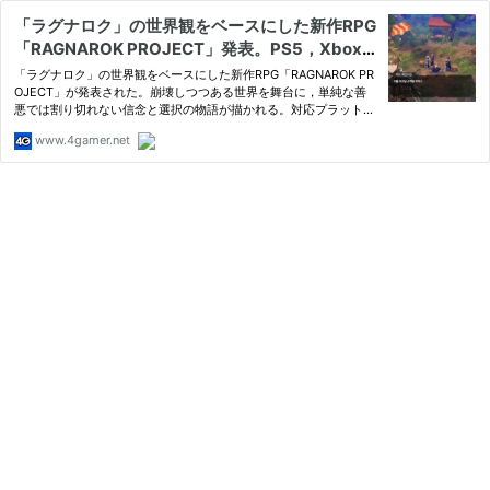
「ラグナロク」の世界観をベースにした新作RPG
「RAGNAROK PROJECT」発表。PS5，Xbox S
eries X|S，Nintendo Switch 2，PC向けに2027
「ラグナロク」の世界観をベースにした新作RPG「RAGNAROK PR
年上半期リリースを目指す
OJECT」が発表された。崩壊しつつある世界を舞台に，単純な善
悪では割り切れない信念と選択の物語が描かれる。対応プラットフ
ォーム…
www.4gamer.net