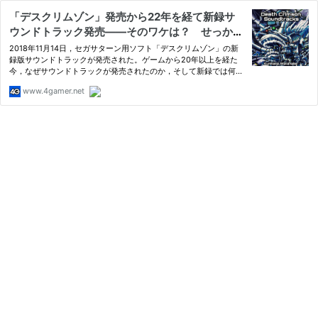
「デスクリムゾン」発売から22年を経て新録サ
ウンドトラック発売――そのワケは？ せっかく
だから俺は作曲家の渡辺邦孝氏にインタビューす
2018年11月14日，セガサターン用ソフト「デスクリムゾン」の新
るぜ！
録版サウンドトラックが発売された。ゲームから20年以上を経た
今，なぜサウンドトラックが発売されたのか，そして新録では何が
変わったのか…
www.4gamer.net