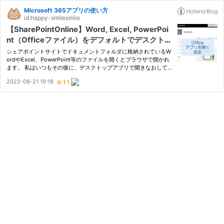
Microsoft 365アプリの使い方
id:happy-smilesmile
【SharePointOnline】Word, Excel, PowerPoi
nt（Officeファイル）をデフォルトでデスクトッ
プアプリで開く方法
シェアポイントサイトでドキュメントフォルダに格納されているW
ordやExcel、PowerPoint等のファイルを開くとブラウザで開かれ
ます。 私はいつもその後に、デスクトップアプリで開きなおして
います。それってちょっと手間ですよね それを解消して、デフォ
2022-08-21 19:18
ルト（規定値）でデスクトップアプリで開くようにする設定方法を
紹介…