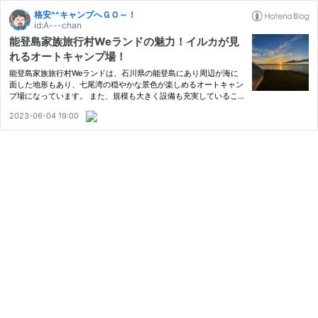
格安^^キャンプへＧＯ～！
id:A---chan
能登島家族旅行村Weランドの魅力！イルカが見
れるオートキャンプ場！
能登島家族旅行村Weランドは、石川県の能登島にあり周辺が海に
面した地形もあり、七尾湾の穏やかな景色が楽しめるオートキャン
プ場になっています。 また、規模も大きく設備も充実しているこ
とから初心者から上級者、ファミリーキャンプの方でも満足できる
2023-06-04 19:00
おススメのキャンプ場です。 能登島家族旅行村Weランド 能登島家
族…