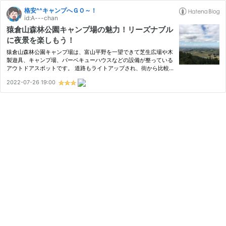
格安^^キャンプへＧＯ～！
id:A---chan
猿倉山森林公園キャンプ場の魅力！リーズナブル
に夜景を楽しもう！
猿倉山森林公園キャンプ場は、富山平野を一望できて芝生広場や木
製遊具、キャンプ場、バーベキューハウスなどの設備が整っている
アウトドアスポットです。 道路もライトアップされ、街から比較
的近く安全にキャンプがしたい人にはおススメで、神通峡の爽やか
2022-07-26 19:00
な風を感じながら富山市内の夜景も堪能できますよ。 猿倉山森林…