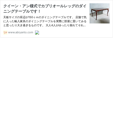
クイーン・アン様式でカブリオールレッグのダイ
ニングテーブルです！
天板サイズの長辺が150ｃｍのダイニングテーブルです。 店舗で気
に入った輸入家具のダイニングテーブルを実際に部屋に置いてみる
と思ったり大き過ぎるものです。 大人4人がゆったり座れてそれほ
ど大きくないジャストなサイズなのです。 マホガニー材を使用し
www.abiyanto.com
ているので、永年お使い頂ける耐久性のある家具です。 Bally Wil…