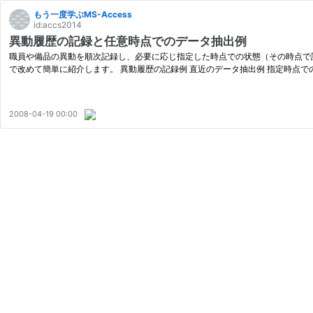
もう一度学ぶMS-Access
id:accs2014
異動履歴の記録と任意時点でのデータ抽出例
職員や備品の異動を順次記録し、必要に応じ指定した時点での状態（その時点で
で改めて簡単に紹介します。 異動履歴の記録例 直近のデータ抽出例 指定時点での
2008-04-19 00:00