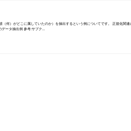
誰（何）がどこに属していたのか）を抽出するという例についてです。 正規化関連
データ抽出例 参考:サブク…